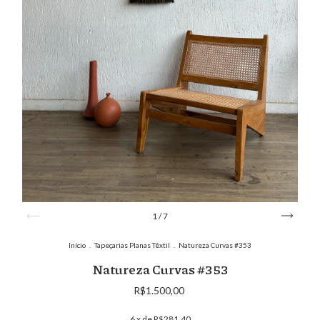
1
/
7
Início
.
Tapeçarias Planas Têxtil
.
Natureza Curvas #353
Natureza Curvas #353
R$1.500,00
6
x de
R$281,40