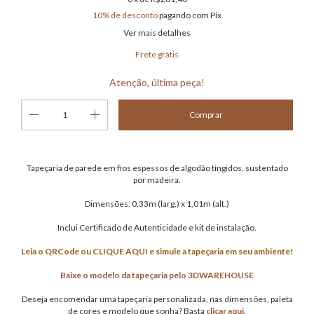
10% de desconto
pagando com Pix
Ver mais detalhes
Frete grátis
Atenção, última peça!
Tapeçaria de parede em fios espessos de algodão tingidos, sustentado
por madeira.
Dimensões: 0,33m (larg.) x 1,01m (alt.)
Inclui Certificado de Autenticidade e kit de instalação.
Leia o QRCode ou CLIQUE AQUI e simule a tapeçaria em seu ambiente!
Baixe o modelo da tapeçaria pelo 3DWAREHOUSE
Deseja encomendar uma tapeçaria personalizada, nas dimensões, paleta
de cores e modelo que sonha? Basta
clicar aqui.