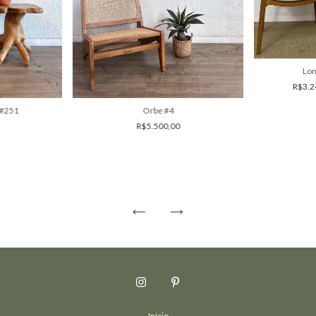
Lon
R$3.2
Orbe #4
 #251
R$5.500,00
Início