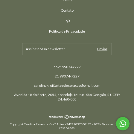
Contato
Loja
Política de Privacidade
5521990747227
21 99074-7227
carolinakroff.arteedecoracao@gmail.com
Avenida 18 do Forte, 2054, sobreloja, Mutuá, São Gonçalo, RJ. CEP:
24.460-005
Copyright Carolina Rezende Kroff Artes - 34282037000171 - 2026. Todos os direitos
reservados.