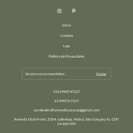
Início
Contato
Loja
Política de Privacidade
5521990747227
21 99074-7227
carolinakroff.arteedecoracao@gmail.com
Avenida 18 do Forte, 2054, sobreloja, Mutuá, São Gonçalo, RJ. CEP:
24.460-005