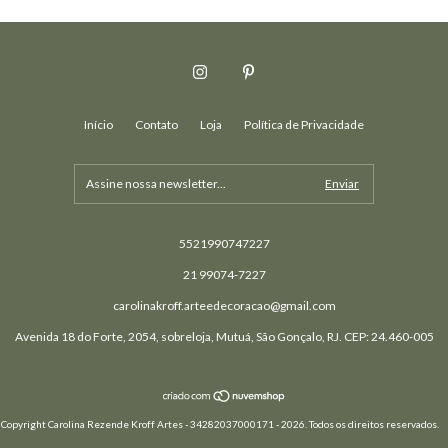
Início
Contato
Loja
Política de Privacidade
5521990747227
21 99074-7227
carolinakroff.arteedecoracao@gmail.com
Avenida 18 do Forte, 2054, sobreloja, Mutuá, São Gonçalo, RJ. CEP: 24.460-005
Copyright Carolina Rezende Kroff Artes - 34282037000171 - 2026. Todos os direitos reservados.