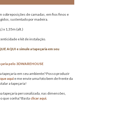
m sobreposições de camadas, em fios finos e
ngidos, sustentado por madeira.
) x 1,35m (alt.)
tenticidade e kit de instalação.
UE AQUI e simule a tapeçaria em seu
peçaria pelo 3DWAREHOUSE
sa tapeçaria em seu ambiente? Posso produzir
ique aqui
e me envie uma foto bem de frente da
talar a tapeçaria!
 tapeçaria personalizada, nas dimensões,
lo que sonha? Basta
clicar aqui.