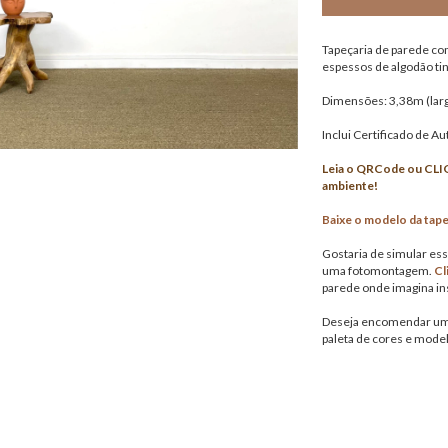
Tapeçaria de parede co
espessos de algodão ti
Dimensões: 3,38m (larg.
Inclui Certificado de Au
Leia o QRCode ou CLIQ
ambiente!
Baixe o modelo da ta
Gostaria de simular es
uma fotomontagem.
Cl
parede onde imagina ins
Deseja encomendar uma
paleta de cores e mode