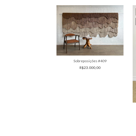
átis
Sobreposições #409
R$23.000,00
obreposições #332
R$10.000,00