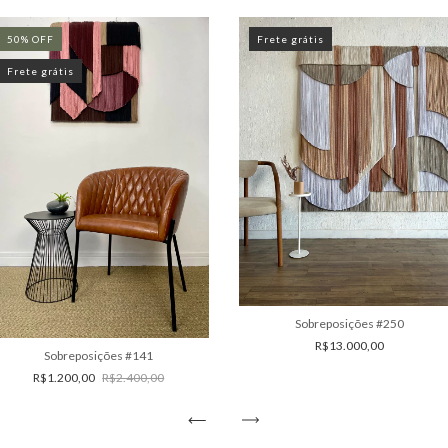
50
%
OFF
Frete grátis
Frete grátis
Sobreposições #250
R$13.000,00
Sobreposições #141
R$1.200,00
R$2.400,00