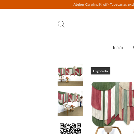
Atelier Carolina Kroff - Tapeçarias exclusivas + Frete 
Início
Esgotado