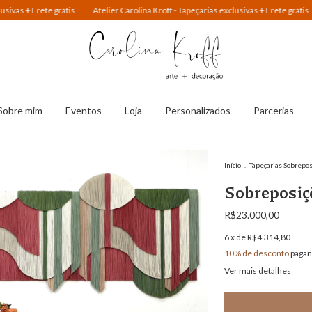
grátis
Atelier Carolina Kroff - Tapeçarias exclusivas + Frete grátis
Atelier Car
Sobre mim
Eventos
Loja
Personalizados
Parcerias
Início
.
Tapeçarias Sobrepo
Sobreposiç
R$23.000,00
6
x de
R$4.314,80
10% de desconto
pagan
Ver mais detalhes